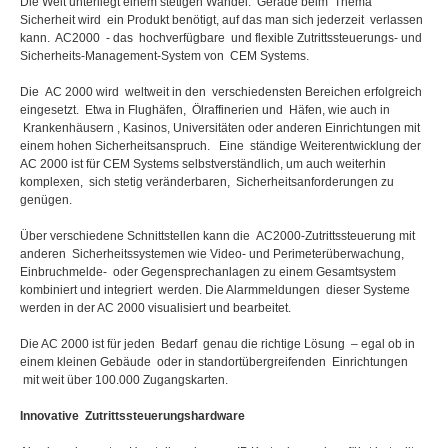
Die Welt unterliegt einem stetigen Wandel. Gerade beim Thema
Sicherheit wird ein Produkt benötigt, auf das man sich jederzeit verlassen
kann. AC2000 - das hochverfügbare und flexible Zutrittssteuerungs- und
Sicherheits-Management-System von CEM Systems.
Die AC 2000 wird weltweit in den verschiedensten Bereichen erfolgreich
eingesetzt. Etwa in Flughäfen, Ölraffinerien und Häfen, wie auch in
Krankenhäusern , Kasinos, Universitäten oder anderen Einrichtungen mit
einem hohen Sicherheitsanspruch. Eine ständige Weiterentwicklung der
AC 2000 ist für CEM Systems selbstverständlich, um auch weiterhin
komplexen, sich stetig veränderbaren, Sicherheitsanforderungen zu
genügen.
Über verschiedene Schnittstellen kann die AC2000-Zutrittssteuerung mit
anderen Sicherheitssystemen wie Video- und Perimeterüberwachung,
Einbruchmelde- oder Gegensprechanlagen zu einem Gesamtsystem
kombiniert und integriert werden. Die Alarmmeldungen dieser Systeme
werden in der AC 2000 visualisiert und bearbeitet.
Die AC 2000 ist für jeden Bedarf genau die richtige Lösung – egal ob in
einem kleinen Gebäude oder in standortübergreifenden Einrichtungen
mit weit über 100.000 Zugangskarten.
Innovative Zutrittssteuerungshardware